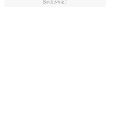
没有更多评论了
相关新闻
云扩RPA研习社 ｜一分钟快
云扩RPA研习社｜如何快速
速获取结构化数据
将网页数据转存Excel
查看详情
查看详情
了解更多