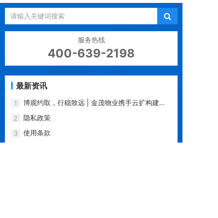
服务热线
400-639-2198
最新资讯
博观约取，行稳致远 | 金茂物业携手云扩构建智
1
慧物业自动化运营
隐私政策
2
使用条款
3
山林宇宙，共契往之：“做国产的Power
4
Platform，让人人都成为开发者”｜对话云扩科技
惟实励新，行稳致远 | 云扩RPA助推浙商期货深
5
CTO史秋芳
化数字化转型
即刻采用云扩RPA，开启超自动化之旅