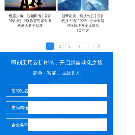
崭露头角，脱颖而出 | 云扩
创新发展，科技制胜 | 云扩
RPA携手中联教育引领财务
科技入选“2022中小企业智
机器人教学创新
能化解决方案提供商
TOP10”
1
2
3
4
即刻采用云扩RPA，开启超自动化之旅
简单 · 智能，成就非凡
您的姓名
您的电话
企业名称